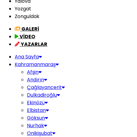
Yalova
Yozgat
Zonguldak
GALERİ
VİDEO
YAZARLAR
Ana Sayfa
Kahramanmaraş
Afşin
Andırın
Çağlayancerit
Dulkadiroğlu
Ekinözü
Elbistan
Göksun
Nurhak
Onikişubat