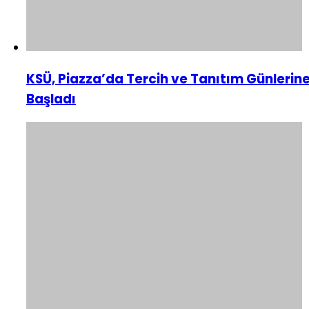
KSÜ, Piazza’da Tercih ve Tanıtım Günlerin
Başladı