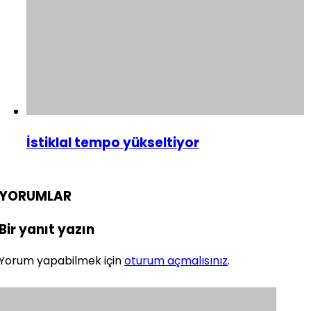
İstiklal tempo yükseltiyor
YORUMLAR
Bir yanıt yazın
Yorum yapabilmek için
oturum açmalısınız
.