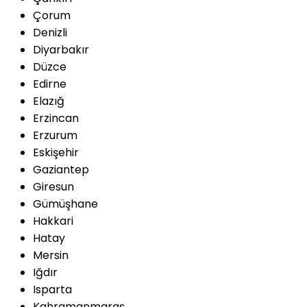
Çorum
Denizli
Diyarbakır
Düzce
Edirne
Elazığ
Erzincan
Erzurum
Eskişehir
Gaziantep
Giresun
Gümüşhane
Hakkari
Hatay
Mersin
Iğdır
Isparta
Kahramanmaraş