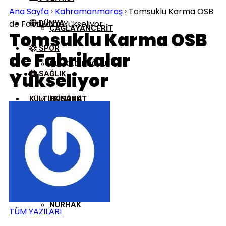
Ana Sayfa
›
Kahramanmaraş
›
Tomsuklu Karma OSB
de Fabrikalar Yükseliyor
DÜNYA
ÇAĞLAYANCERIT
Tomsuklu Karma OSB
SPOR
de Fabrikalar
DULKADIROĞLU
Yükseliyor
SAĞLIK
KÜLTÜR/SANAT
EKINÖZÜ
ELBISTAN
GÖKSUN
NURHAK
TÜM YAZILARI