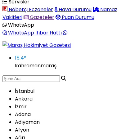
Servisler
Nöbetçi Eczaneler
Hava Durumu
Namaz
Vakitleri
Gazeteler
Puan Durumu
WhatsApp
WhatsApp İhbar Hattı
15.4
°
Kahramanmaraş
İstanbul
Ankara
İzmir
Adana
Adıyaman
Afyon
Ağrı