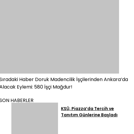
Sıradaki Haber
Doruk Madencilik İşçilerinden Ankara’da
Alacak Eylemi: 580 İşçi Mağdur!
SON HABERLER
KSÜ, Piazza’da Tercih ve
Tanıtım Günlerine Başladı