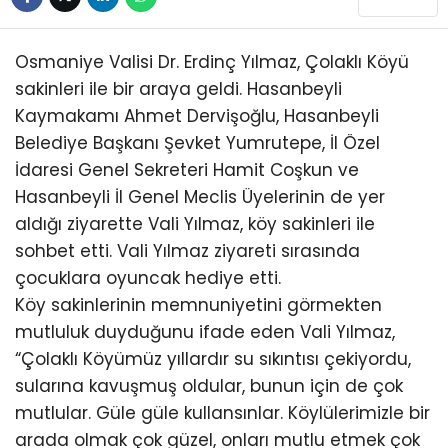
KÜLTÜR/SANAT
Osmaniye Valisi Dr. Erdinç Yılmaz, Çolaklı Köyü
sakinleri ile bir araya geldi. Hasanbeyli
Kaymakamı Ahmet Dervişoğlu, Hasanbeyli
Belediye Başkanı Şevket Yumrutepe, İl Özel
WhatsApp
İdaresi Genel Sekreteri Hamit Coşkun ve
İhbar Hattı
Hasanbeyli İl Genel Meclis Üyelerinin de yer
aldığı ziyarette Vali Yılmaz, köy sakinleri ile
sohbet etti. Vali Yılmaz ziyareti sırasında
çocuklara oyuncak hediye etti.
Köy sakinlerinin memnuniyetini görmekten
mutluluk duyduğunu ifade eden Vali Yılmaz,
“Çolaklı Köyümüz yıllardır su sıkıntısı çekiyordu,
sularına kavuşmuş oldular, bunun için de çok
mutlular. Güle güle kullansınlar. Köylülerimizle bir
arada olmak çok güzel, onları mutlu etmek çok