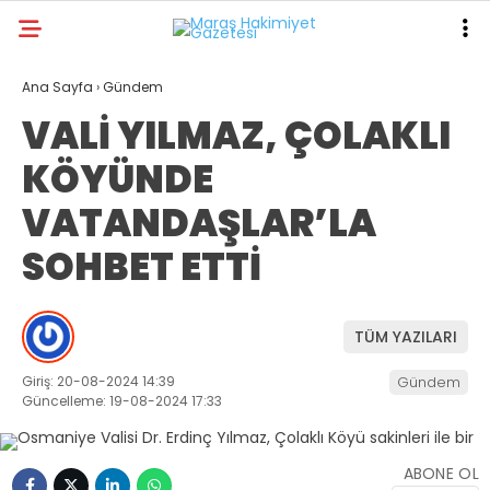
16.5
°
KAHRAMANMARAŞ
Ana Sayfa
›
Gündem
VALİ YILMAZ, ÇOLAKLI
GALERİ
VİDEO
YAZARLAR
KÖYÜNDE
ANA SAYFA
VATANDAŞLAR’LA
KAHRAMANMARAŞ
SOHBET ETTİ
GÜNDEM
EKONOMI
TÜM YAZILARI
POLITIKA
Giriş: 20-08-2024 14:39
Gündem
DÜNYA
Güncelleme: 19-08-2024 17:33
SPOR
ABONE OL
SAĞLIK