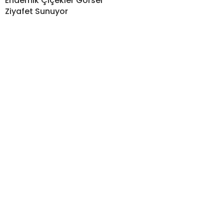
Endemik Çiçekler Görsel
Ziyafet Sunuyor