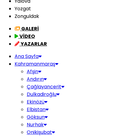
Yalova
Yozgat
Zonguldak
GALERİ
VİDEO
YAZARLAR
Ana Sayfa
Kahramanmaraş
Afşin
Andırın
Çağlayancerit
Dulkadiroğlu
Ekinözü
Elbistan
Göksun
Nurhak
Onikişubat