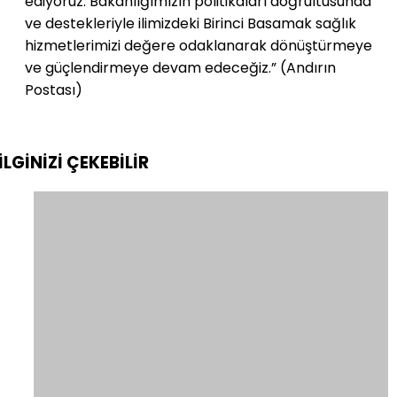
ediyoruz. Bakanlığımızın politikaları doğrultusunda
ve destekleriyle ilimizdeki Birinci Basamak sağlık
hizmetlerimizi değere odaklanarak dönüştürmeye
ve güçlendirmeye devam edeceğiz.” (Andırın
Postası)
İLGİNİZİ
ÇEKEBİLİR