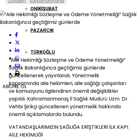
Gündem
Kahramanmaraş
ONIKIŞUBAT
PAZARCIK
TÜRKOĞLU
“Aile Hekimliği Sözleşme ve Ödeme Yönetmeliği”
Sağlık Bakanlığınca geçtiğimiz günlerde
güncellenerek yayınlandı. Yönetmelik
kapsamında aile hekimleri, aile sağlığı çalışanları
ABONE OL
ve kamuoyunu ilgilendiren önemli değişiklikler
yapıldı. Kahramanmaraş İl Sağlık Müdürü Uzm. Dr.
Vehbi Şirikçi güncellenen yönetmelik hakkında
önemli açıklamalarda bulundu.
VATANDAŞLARIMIZIN SAĞLIĞA ERİŞTİKLERİ İLK KAPI:
AİLE HEKİMLİĞİ