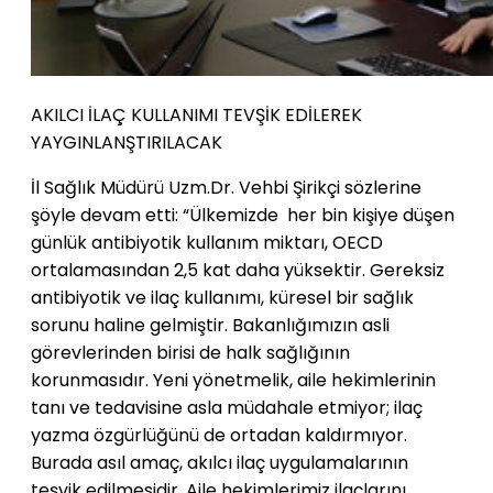
AKILCI İLAÇ KULLANIMI TEVŞİK EDİLEREK
YAYGINLANŞTIRILACAK
İl Sağlık Müdürü Uzm.Dr. Vehbi Şirikçi sözlerine
şöyle devam etti: “Ülkemizde her bin kişiye düşen
günlük antibiyotik kullanım miktarı, OECD
ortalamasından 2,5 kat daha yüksektir. Gereksiz
antibiyotik ve ilaç kullanımı, küresel bir sağlık
sorunu haline gelmiştir. Bakanlığımızın asli
görevlerinden birisi de halk sağlığının
korunmasıdır. Yeni yönetmelik, aile hekimlerinin
tanı ve tedavisine asla müdahale etmiyor; ilaç
yazma özgürlüğünü de ortadan kaldırmıyor.
Burada asıl amaç, akılcı ilaç uygulamalarının
teşvik edilmesidir. Aile hekimlerimiz ilaçlarını