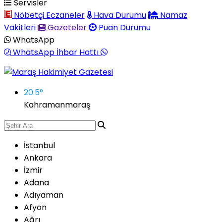
Servisler
Nöbetçi Eczaneler
Hava Durumu
Namaz
Vakitleri
Gazeteler
Puan Durumu
WhatsApp
WhatsApp İhbar Hattı
20.5
°
Kahramanmaraş
İstanbul
Ankara
İzmir
Adana
Adıyaman
Afyon
Ağrı