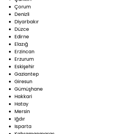
Çorum
Denizli
Diyarbakır
Düzce
Edirne
Elazığ
Erzincan
Erzurum
Eskişehir
Gaziantep
Giresun
Gümüşhane
Hakkari
Hatay
Mersin
Iğdır
Isparta
Kahramanmaraş