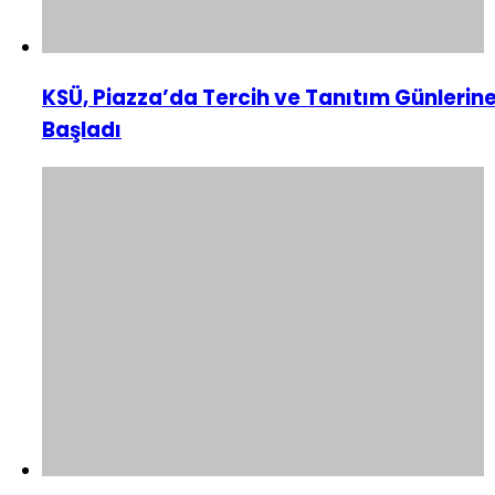
KSÜ, Piazza’da Tercih ve Tanıtım Günlerin
Başladı