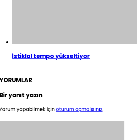
İstiklal tempo yükseltiyor
YORUMLAR
Bir yanıt yazın
Yorum yapabilmek için
oturum açmalısınız
.