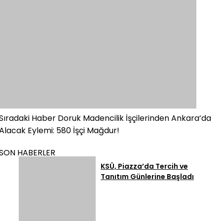
Sıradaki Haber
Doruk Madencilik İşçilerinden Ankara’da
Alacak Eylemi: 580 İşçi Mağdur!
SON HABERLER
KSÜ, Piazza’da Tercih ve
Tanıtım Günlerine Başladı