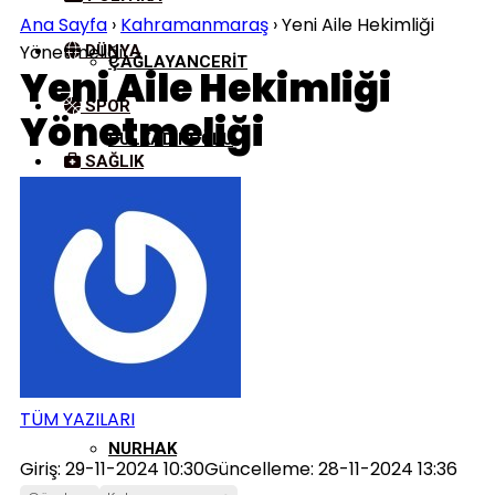
Ana Sayfa
›
Kahramanmaraş
›
Yeni Aile Hekimliği
Yönetmeliği
DÜNYA
ÇAĞLAYANCERIT
Yeni Aile Hekimliği
SPOR
Yönetmeliği
DULKADIROĞLU
SAĞLIK
KÜLTÜR/SANAT
EKINÖZÜ
ELBISTAN
GÖKSUN
TÜM YAZILARI
NURHAK
Giriş: 29-11-2024 10:30
Güncelleme: 28-11-2024 13:36