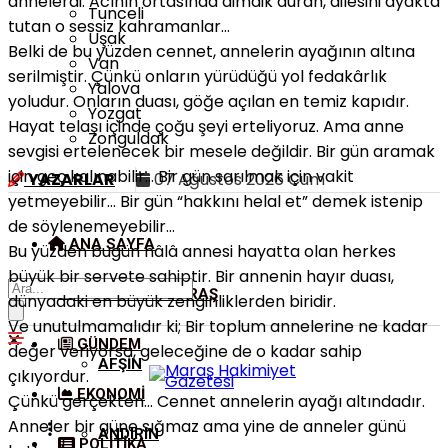
annelerdi. Acının ortasında dimdik duran, ailesini ayakta
Tunceli
tutan o sessiz kahramanlar…
Uşak
Belki de bu yüzden cennet, annelerin ayağının altına
Van
serilmiştir. Çünkü onların yürüdüğü yol fedakârlık
Yalova
yoludur. Onların duası, göğe açılan en temiz kapıdır.
Yozgat
Hayat telaşı içinde çoğu şeyi erteliyoruz. Ama anne
Zonguldak
sevgisi ertelenecek bir mesele değildir. Bir gün aramak
için geç kalınabilir… Bir gün sarılmak için vakit
YAZARLAR
07 Ağustos 2026 Cum
yetmeyebilir… Bir gün “hakkını helal et” demek istenip
de söylenemeyebilir…
ANA SAYFA
Bu yüzden bugün hâlâ annesi hayatta olan herkes
büyük bir servete sahiptir. Bir annenin hayır duası,
KAHRAMANMARAŞ
dünyadaki en büyük zenginliklerden biridir.
Ve unutulmamalıdır ki; Bir toplum annelerine ne kadar
GÜNDEM
değer veriyorsa, geleceğine de o kadar sahip
AFŞIN
çıkıyordur.
EKONOMI
Çünkü gerçekten… Cennet annelerin ayağı altındadır.
Anneler bir güne sığmaz ama yine de anneler günü
ANDIRIN
POLITIKA