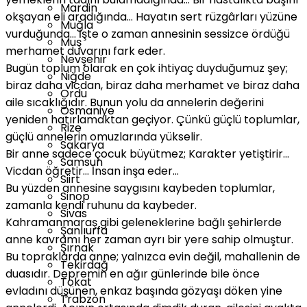
Mardin
okşayan eli aradığında… Hayatın sert rüzgârları yüzüne
Muğla
vurduğunda… İşte o zaman annesinin sessizce ördüğü
Muş
merhamet duvarını fark eder.
Nevşehir
Bugün toplum olarak en çok ihtiyaç duyduğumuz şey;
Niğde
biraz daha vicdan, biraz daha merhamet ve biraz daha
Ordu
aile sıcaklığıdır. Bunun yolu da annelerin değerini
Osmaniye
yeniden hatırlamaktan geçiyor. Çünkü güçlü toplumlar,
Rize
güçlü annelerin omuzlarında yükselir.
Sakarya
Bir anne sadece çocuk büyütmez; Karakter yetiştirir…
Samsun
Vicdan öğretir… İnsan inşa eder…
Siirt
Bu yüzden annesine saygısını kaybeden toplumlar,
Sinop
zamanla kendi ruhunu da kaybeder.
Sivas
Kahramanmaraş gibi geleneklerine bağlı şehirlerde
Şanlıurfa
anne kavramı her zaman ayrı bir yere sahip olmuştur.
Şırnak
Bu topraklarda anne; yalnızca evin değil, mahallenin de
Tekirdağ
duasıdır. Depremin en ağır günlerinde bile önce
Tokat
evladını düşünen, enkaz başında gözyaşı döken yine
Trabzon