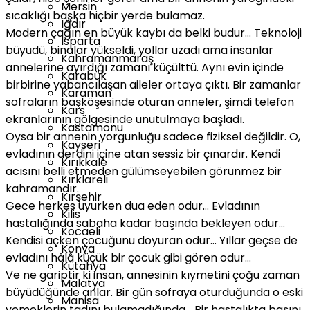
Mersin
sıcaklığı başka hiçbir yerde bulamaz.
Iğdır
Modern çağın en büyük kaybı da belki budur… Teknoloji
Isparta
büyüdü, binalar yükseldi, yollar uzadı ama insanlar
Kahramanmaraş
annelerine ayırdığı zamanı küçülttü. Aynı evin içinde
Karabük
birbirine yabancılaşan aileler ortaya çıktı. Bir zamanlar
Karaman
sofraların başköşesinde oturan anneler, şimdi telefon
Kars
ekranlarının gölgesinde unutulmaya başladı.
Kastamonu
Oysa bir annenin yorgunluğu sadece fiziksel değildir. O,
Kayseri
evladının derdini içine atan sessiz bir çınardır. Kendi
Kırıkkale
acısını belli etmeden gülümseyebilen görünmez bir
Kırklareli
kahramandır.
Kırşehir
Gece herkes uyurken dua eden odur… Evladının
Kilis
hastalığında sabaha kadar başında bekleyen odur…
Kocaeli
Kendisi açken çocuğunu doyuran odur… Yıllar geçse de
Konya
evladını hâlâ küçük bir çocuk gibi gören odur…
Kütahya
Ve ne gariptir ki insan, annesinin kıymetini çoğu zaman
Malatya
büyüdüğünde anlar. Bir gün sofraya oturduğunda o eski
Manisa
yemeklerin tadını bulamadığında… Bir hastalıkta başını