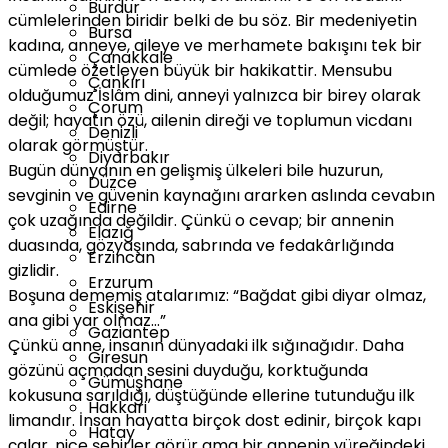
Burdur
cümlelerinden biridir belki de bu söz. Bir medeniyetin
Bursa
kadına, anneye, aileye ve merhamete bakışını tek bir
Çanakkale
cümlede özetleyen büyük bir hakikattir. Mensubu
Çankırı
olduğumuz İslâm dini, anneyi yalnızca bir birey olarak
Çorum
değil; hayatın özü, ailenin direği ve toplumun vicdanı
Denizli
olarak görmüştür.
Diyarbakır
Bugün dünyanın en gelişmiş ülkeleri bile huzurun,
Düzce
sevginin ve güvenin kaynağını ararken aslında cevabın
Edirne
çok uzağında değildir. Çünkü o cevap; bir annenin
Elazığ
duasında, gözyaşında, sabrında ve fedakârlığında
Erzincan
gizlidir.
Erzurum
Boşuna dememiş atalarımız: “Bağdat gibi diyar olmaz,
Eskişehir
ana gibi yar olmaz…”
Gaziantep
Çünkü anne, insanın dünyadaki ilk sığınağıdır. Daha
Giresun
gözünü açmadan sesini duyduğu, korktuğunda
Gümüşhane
kokusuna sarıldığı, düştüğünde ellerine tutunduğu ilk
Hakkari
limandır. İnsan hayatta birçok dost edinir, birçok kapı
Hatay
çalar, nice şehirler görür ama bir annenin yüreğindeki