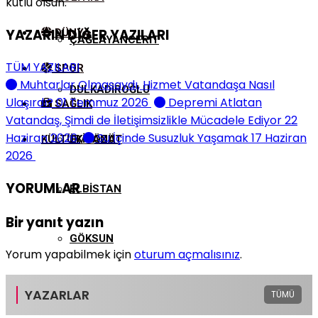
kutlu olsun.
YAZARIN DİĞER YAZILARI
DÜNYA
ÇAĞLAYANCERIT
TÜM YAZILARI
SPOR
Muhtarlar Olmasaydı, Hizmet Vatandaşa Nasıl
DULKADIROĞLU
Ulaşırdı?
01 Temmuz 2026
Depremi Atlatan
SAĞLIK
Vatandaş, Şimdi de İletişimsizlikle Mücadele Ediyor
22
Haziran 2026
Su İçinde Susuzluk Yaşamak
17 Haziran
KÜLTÜR/SANAT
EKINÖZÜ
2026
YORUMLAR
ELBISTAN
Bir yanıt yazın
GÖKSUN
Yorum yapabilmek için
oturum açmalısınız
.
NURHAK
YAZARLAR
TÜMÜ