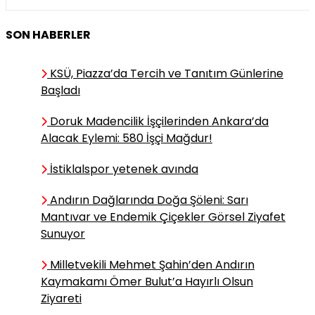
Şükrü Nalkesen
SON HABERLER
Er Meydanında "Kazanırken
Kaybetmek"
KSÜ, Piazza’da Tercih ve Tanıtım Günlerine
Başladı
Durdu Mehmet
Doruk Madencilik İşçilerinden Ankara’da
AKSU
Alacak Eylemi: 580 İşçi Mağdur!
Özlüyorum – 3
İstiklalspor yetenek avında
Andırın Dağlarında Doğa Şöleni: Sarı
TÜRKOLOG Sibel
TOPÇUOĞLU DEDEOĞLU
Mantıvar ve Endemik Çiçekler Görsel Ziyafet
Sunuyor
12ŞUBAT HANIM ÇETELERİ’NİN
SEFERBERLİK SOFRALARI
Milletvekili Mehmet Şahin’den Andırın
Kaymakamı Ömer Bulut’a Hayırlı Olsun
Ziyareti