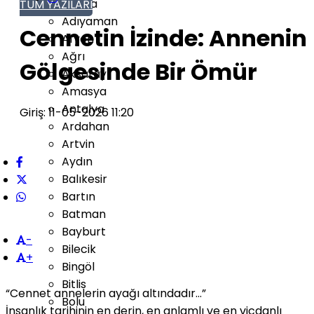
Adana
TÜM YAZILARI
Adıyaman
Cennetin İzinde: Annenin
Afyon
Ağrı
Gölgesinde Bir Ömür
Aksaray
Amasya
Antalya
Giriş: 11-05-2026 11:20
Ardahan
Artvin
Aydın
Balıkesir
Bartın
Batman
Bayburt
-
Bilecik
+
Bingöl
Bitlis
“Cennet annelerin ayağı altındadır…”
Bolu
İnsanlık tarihinin en derin, en anlamlı ve en vicdanlı