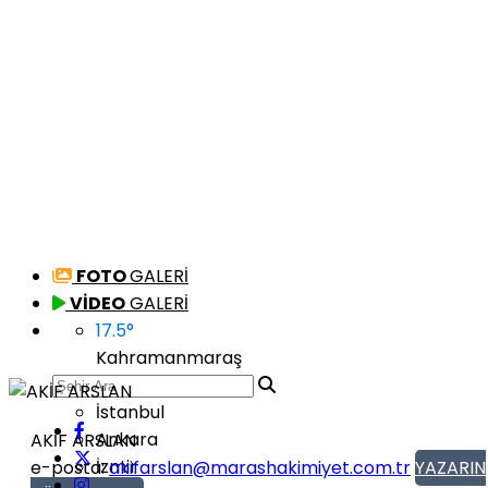
FOTO
GALERİ
VİDEO
GALERİ
17.5
°
Kahramanmaraş
İstanbul
Ankara
AKİF ARSLAN
İzmir
e-posta:
akifarslan@marashakimiyet.com.tr
YAZARIN