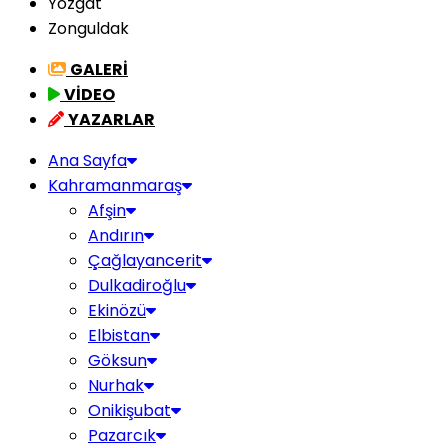
Yozgat
Zonguldak
GALERİ
VİDEO
YAZARLAR
Ana Sayfa
Kahramanmaraş
Afşin
Andırın
Çağlayancerit
Dulkadiroğlu
Ekinözü
Elbistan
Göksun
Nurhak
Onikişubat
Pazarcık