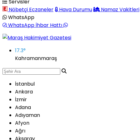
Servisler
Nöbetçi Eczaneler
Hava Durumu
Namaz Vakitleri
WhatsApp
WhatsApp İhbar Hattı
17.3
°
Kahramanmaraş
İstanbul
Ankara
İzmir
Adana
Adıyaman
Afyon
Ağrı
Aksaray