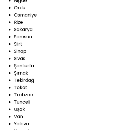
Niğde
Ordu
Osmaniye
Rize
Sakarya
Samsun
Siirt
Sinop
Sivas
Şanlıurfa
Şırnak
Tekirdağ
Tokat
Trabzon
Tunceli
Uşak
Van
Yalova