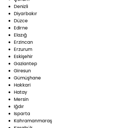
Denizli
Diyarbakır
Düzce
Edirne
Elazığ
Erzincan
Erzurum
Eskişehir
Gaziantep
Giresun
Gümüşhane
Hakkari
Hatay
Mersin
Iğdır
Isparta
Kahramanmaraş
Karabük