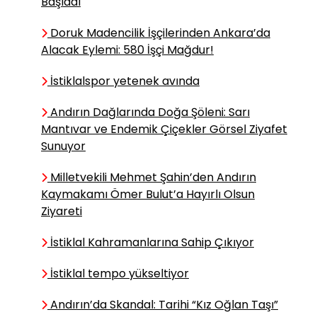
Başladı
Durdu Mehmet
Doruk Madencilik İşçilerinden Ankara’da
AKSU
Alacak Eylemi: 580 İşçi Mağdur!
Özlüyorum – 3
İstiklalspor yetenek avında
Andırın Dağlarında Doğa Şöleni: Sarı
TÜRKOLOG Sibel
TOPÇUOĞLU DEDEOĞLU
Mantıvar ve Endemik Çiçekler Görsel Ziyafet
Sunuyor
12ŞUBAT HANIM ÇETELERİ’NİN
SEFERBERLİK SOFRALARI
Milletvekili Mehmet Şahin’den Andırın
Kaymakamı Ömer Bulut’a Hayırlı Olsun
Ziyareti
İstiklal Kahramanlarına Sahip Çıkıyor
İstiklal tempo yükseltiyor
Andırın’da Skandal: Tarihi “Kız Oğlan Taşı”