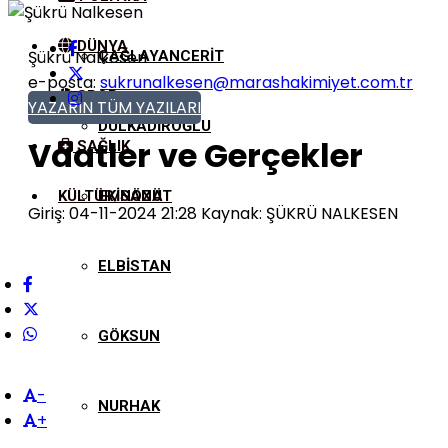
DÜNYA
Şükrü Nalkesen
ÇAĞLAYANCERIT
e-posta:
sukrunalkesen@marashakimiyet.com.tr
SPOR
YAZARIN TÜM YAZILARI
DULKADIROĞLU
Vaatler ve Gerçekler
SAĞLIK
KÜLTÜR/SANAT
EKINÖZÜ
Giriş: 04-11-2024 21:28
Kaynak: ŞÜKRÜ NALKESEN
ELBISTAN
GÖKSUN
-
NURHAK
+