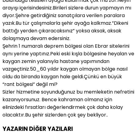
bulunduğu tesisleri ayağa kaldırmak çok mu zor.Neyin
arayışı içerisindesiniz.Birileri sizlere durun yapmayın mı
diyor.Şehre getirdiğiniz sanatçılara verilen paralara
yazık.Bu tür çalışmalarla şehir ayağa kalkmaz.”Dikeni
battığı yerden çıkaracaksınız” yoksa aksak, aksak
dolaşmaya devam edersiniz.
Şehrin 1 numaralı deprem bölgesi olan Ebrar sitelerini
aynı yerine yaptınız.Peki eski kışla bölgesine heyalan ve
kaygan zemin yalanıyla hastane yapımından
vazgeçtiniz.50_60 yıldır kaygan olmayan bölge nasıl
oldu da biranda kaygan hale geldi.Çünkü en büyük
“rant bölgesi” değil mi?
Sizler hizmetine soyunduğunuz bu memleketin nefretini
kazanıyorsunuz. Bence kahraman olmanız için
elinizdeki fırsatları değerlendirmek çok daha kolay
olacaktır.Bu şehir sizlerden çok şey bekliyor..
YAZARIN DİĞER YAZILARI