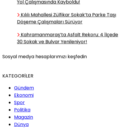
Yol Çalışmasında Kayboldu!
Kılılı Mahallesi Zülfikar Sokak’ta Parke Taşı
Döşeme Çalışmaları Sürüyor
Kahramanmaraş’ta Asfalt Rekoru: 4 İlçede
30 Sokak ve Bulvar Yenileniyor!
Sosyal medya hesaplarımızı keşfedin
KATEGORİLER
Gündem
Ekonomi
Spor
Politika
Magazin
Dünya