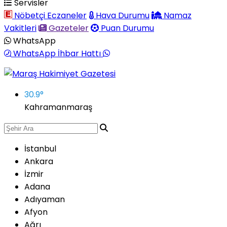
Servisler
Nöbetçi Eczaneler
Hava Durumu
Namaz
Vakitleri
Gazeteler
Puan Durumu
WhatsApp
WhatsApp İhbar Hattı
30.9
°
Kahramanmaraş
İstanbul
Ankara
İzmir
Adana
Adıyaman
Afyon
Ağrı