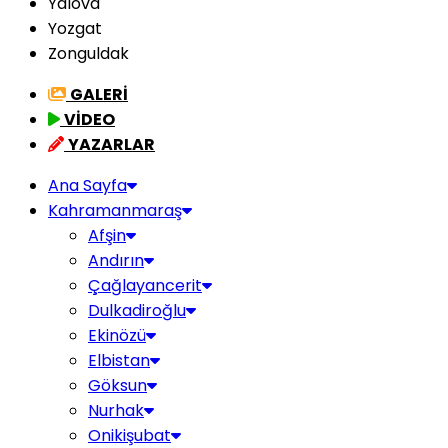
Yalova
Yozgat
Zonguldak
GALERİ
VİDEO
YAZARLAR
Ana Sayfa
Kahramanmaraş
Afşin
Andırın
Çağlayancerit
Dulkadiroğlu
Ekinözü
Elbistan
Göksun
Nurhak
Onikişubat