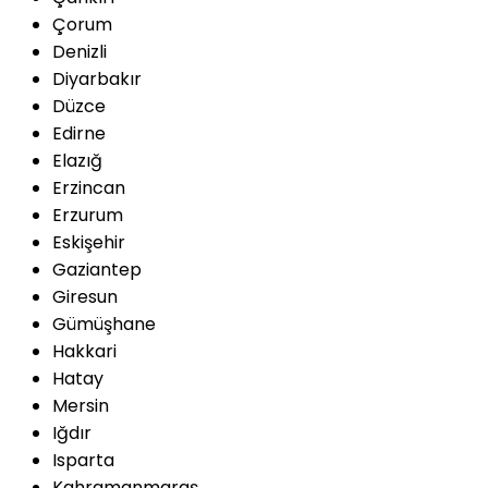
Çorum
Denizli
Diyarbakır
Düzce
Edirne
Elazığ
Erzincan
Erzurum
Eskişehir
Gaziantep
Giresun
Gümüşhane
Hakkari
Hatay
Mersin
Iğdır
Isparta
Kahramanmaraş