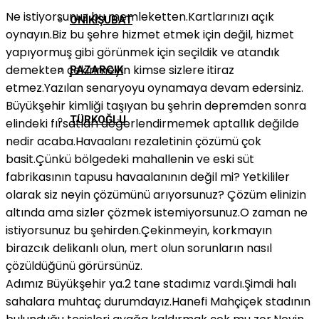
Ne istiyorsunuz bu memleketten.Kartlarınızı açık
ONIKIŞUBAT
oynayın.Biz bu şehre hizmet etmek için değil, hizmet
yapıyormuş gibi görünmek için seçildik ve atandık
demekten çekinmeyin kimse sizlere itiraz
PAZARCIK
etmez.Yazılan senaryoyu oynamaya devam edersiniz.
Büyükşehir kimliği taşıyan bu şehrin depremden sonra
TÜRKOĞLU
elindeki fırsatları değerlendirmemek aptallık değilde
nedir acaba.Havaalanı rezaletinin çözümü çok
basit.Çünkü bölgedeki mahallenin ve eski süt
fabrikasının tapusu havaalanının değil mi? Yetkililer
olarak siz neyin çözümünü arıyorsunuz? Çözüm elinizin
altında ama sizler çözmek istemiyorsunuz.O zaman ne
istiyorsunuz bu şehirden.Çekinmeyin, korkmayın
birazcık delikanlı olun, mert olun sorunların nasıl
çözüldüğünü görürsünüz.
Adımız Büyükşehir ya.2 tane stadımız vardı.Şimdi halı
sahalara muhtaç durumdayız.Hanefi Mahçiçek stadının