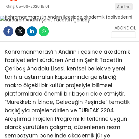
Giriş: 05-06-2026 15:01
Andırın
KÜLTÜR/SANAT
ABONE OL
WhatsApp
Kahramanmaraş’ın Andırın ilçesinde akademik
İhbar Hattı
faaliyetlerini sürdüren Andırın Şehit Tacettin
Çeribaş Anadolu Lisesi, kentsel bellek ve yerel
tarih araştırmaları kapsamında geliştirdiği
makro ölçekli bir kültür projesiyle bilimsel
platformlarda önemli bir başarı elde etmiştir.
“Mürekkebin İzinde, Geleceğin Peşinde” tematik
başlığıyla projelendirilen ve TÜBİTAK 2204
Araştırma Projeleri Programı kriterlerine uygun
olarak yürütülen çalışma, düzenlenen resmi
sempozyum panelinde akademik jüriye