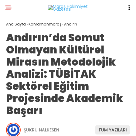
27.8
°
KAHRAMANMARAŞ
Ana Sayfa
›
Kahramanmaraş
›
Andırın
Andırın’da Somut
GALERİ
VİDEO
YAZARLAR
Olmayan Kültürel
ANA SAYFA
Mirasın Metodolojik
KAHRAMANMARAŞ
Analizi: TÜBİTAK
GÜNDEM
Sektörel Eğitim
EKONOMI
Projesinde Akademik
POLITIKA
Başarı
DÜNYA
SPOR
ŞÜKRÜ NALKESEN
TÜM YAZILARI
SAĞLIK