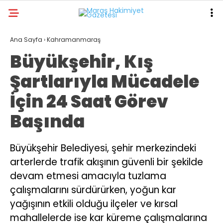
16.6
°
KAHRAMANMARAŞ
Ana Sayfa
›
Kahramanmaraş
Büyükşehir, Kış
GALERİ
VİDEO
YAZARLAR
Şartlarıyla Mücadele
ANA SAYFA
İçin 24 Saat Görev
KAHRAMANMARAŞ
Başında
GÜNDEM
EKONOMI
Büyükşehir Belediyesi, şehir merkezindeki
arterlerde trafik akışının güvenli bir şekilde
POLITIKA
devam etmesi amacıyla tuzlama
DÜNYA
çalışmalarını sürdürürken, yoğun kar
SPOR
yağışının etkili olduğu ilçeler ve kırsal
mahallelerde ise kar küreme çalışmalarına
SAĞLIK