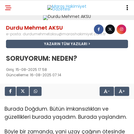
18.5
°
KAHRAMANMARAŞ
Durdu Mehmet AKSU
GALERİ
VİDEO
YAZARLAR
e-posta:
durdumehmetaksu@marashakimiyet.com.tr
YAZARIN TÜM YAZILARI
ANA SAYFA
SORUYORUM: NEDEN?
KAHRAMANMARAŞ
Giriş: 15-08-2025 17:58
GÜNDEM
Güncelleme: 16-08-2025 07:14
EKONOMI
-
+
POLITIKA
Burada Doğdum. Bütün imkansızlıkları ve
DÜNYA
güzellikleri burada yaşadım. Burada yaşlandım.
SPOR
Böyle bir zamanda, yani uzay çağının ötesinde
SAĞLIK