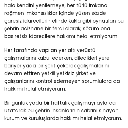
hala kendini yenilemeye, her türlü imkana
KÜLTÜR/SANAT
rağmen imkansızlıklar içinde yüzen sözde
çaresiz idarecilerin elinde kukla gibi oynatılan bu
şehrin acizhane bir ferdi olarak; sözüm ona
basiretsiz idarecilere hakkımı helal etmiyorum.
WhatsApp
Her tarafında yapılan yer altı yerüstü
İhbar Hattı
çalışmalarını kabul ederken, diledikleri yere
bariyer yada bir şerit çekerek çalışmalarını
devam ettiren yetkili yetkisiz şirket ve
çalışanlarını kontrol edemeyen sorumlulara da
hakkımı helal etmiyorum.
Bir günlük yada bir haftalık çalışmayı aylarca
uzatarak bu şehrin insanlarının sabrını sınayan
kurum ve kuruluşlarda hakkımı helal etmiyorum.