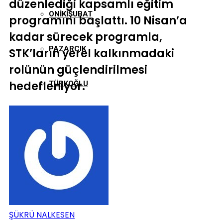
düzenlediği kapsamlı eğitim
ONIKIŞUBAT
programını başlattı. 10 Nisan’a
kadar sürecek programla,
PAZARCIK
STK’ların yerel kalkınmadaki
rolünün güçlendirilmesi
hedefleniyor.
TÜRKOĞLU
ŞÜKRÜ NALKESEN