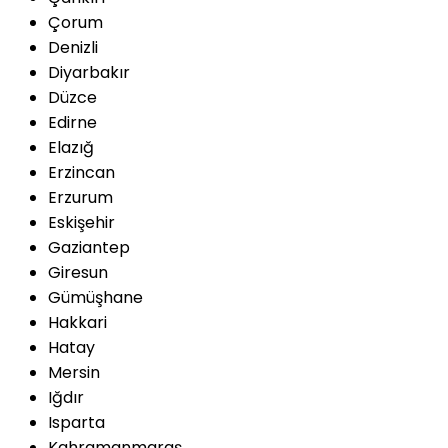
Çorum
Denizli
Diyarbakır
Düzce
Edirne
Elazığ
Erzincan
Erzurum
Eskişehir
Gaziantep
Giresun
Gümüşhane
Hakkari
Hatay
Mersin
Iğdır
Isparta
Kahramanmaraş