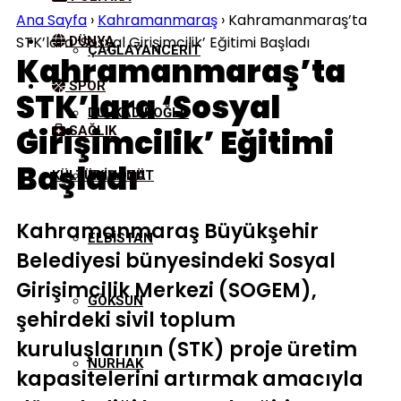
Ana Sayfa
›
Kahramanmaraş
›
Kahramanmaraş’ta
STK’lara ‘Sosyal Girişimcilik’ Eğitimi Başladı
DÜNYA
ÇAĞLAYANCERIT
Kahramanmaraş’ta
SPOR
STK’lara ‘Sosyal
DULKADIROĞLU
Girişimcilik’ Eğitimi
SAĞLIK
Başladı
KÜLTÜR/SANAT
EKINÖZÜ
Kahramanmaraş Büyükşehir
ELBISTAN
Belediyesi bünyesindeki Sosyal
Girişimcilik Merkezi (SOGEM),
GÖKSUN
şehirdeki sivil toplum
kuruluşlarının (STK) proje üretim
NURHAK
kapasitelerini artırmak amacıyla