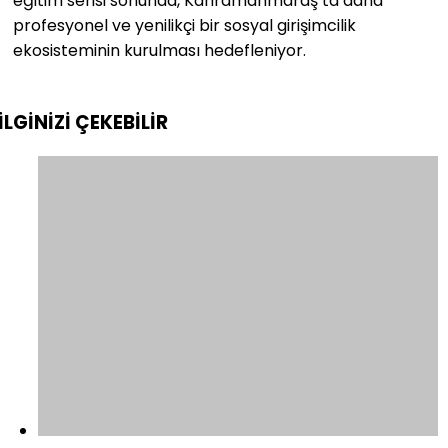
eğitim serisi sonunda, Kahramanmaraş’ta daha
profesyonel ve yenilikçi bir sosyal girişimcilik
ekosisteminin kurulması hedefleniyor.
İLGİNİZİ
ÇEKEBİLİR