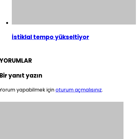
İstiklal tempo yükseltiyor
YORUMLAR
Bir yanıt yazın
Yorum yapabilmek için
oturum açmalısınız
.