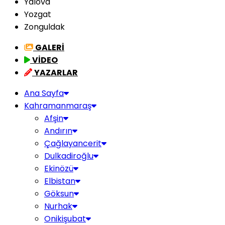
Yalova
Yozgat
Zonguldak
GALERİ
VİDEO
YAZARLAR
Ana Sayfa
Kahramanmaraş
Afşin
Andırın
Çağlayancerit
Dulkadiroğlu
Ekinözü
Elbistan
Göksun
Nurhak
Onikişubat