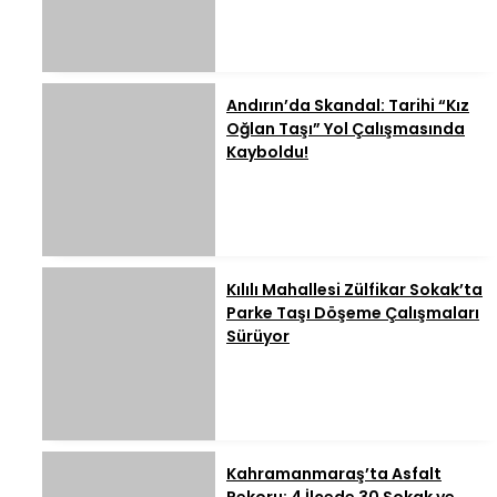
Andırın’da Skandal: Tarihi “Kız
Oğlan Taşı” Yol Çalışmasında
Kayboldu!
Kılılı Mahallesi Zülfikar Sokak’ta
Parke Taşı Döşeme Çalışmaları
Sürüyor
Kahramanmaraş’ta Asfalt
Rekoru: 4 İlçede 30 Sokak ve