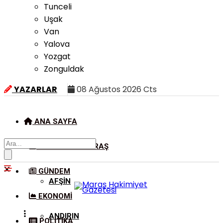
Tunceli
Uşak
Van
Yalova
Yozgat
Zonguldak
YAZARLAR
08 Ağustos 2026 Cts
ANA SAYFA
KAHRAMANMARAŞ
GÜNDEM
AFŞIN
EKONOMI
ANDIRIN
POLITIKA