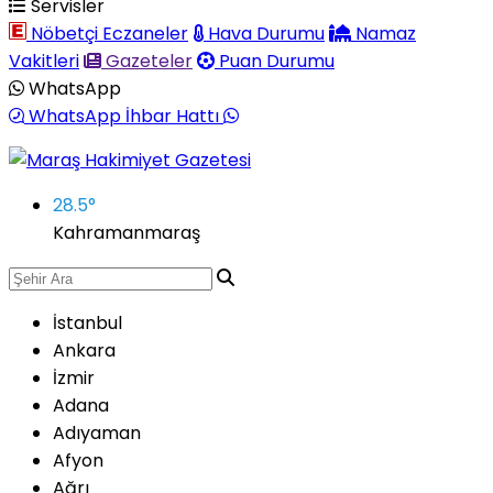
Servisler
Nöbetçi Eczaneler
Hava Durumu
Namaz
Vakitleri
Gazeteler
Puan Durumu
WhatsApp
WhatsApp İhbar Hattı
28.5
°
Kahramanmaraş
İstanbul
Ankara
İzmir
Adana
Adıyaman
Afyon
Ağrı