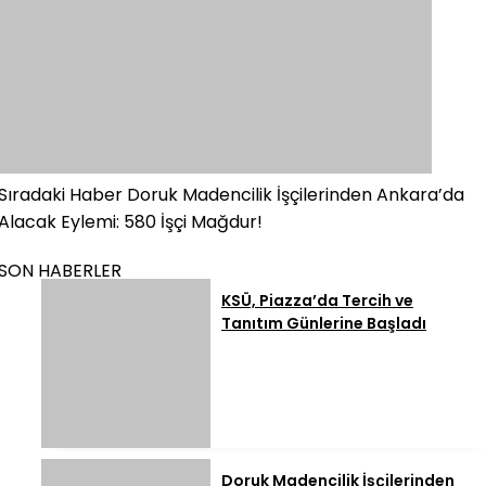
Sıradaki Haber
Doruk Madencilik İşçilerinden Ankara’da
Alacak Eylemi: 580 İşçi Mağdur!
SON HABERLER
KSÜ, Piazza’da Tercih ve
Tanıtım Günlerine Başladı
Doruk Madencilik İşçilerinden